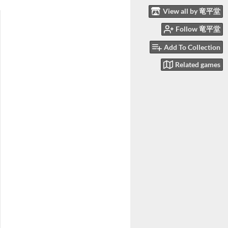
View all by 竜平堂
Follow 竜平堂
Add To Collection
Related games