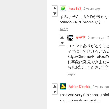
hoge1e3
2 years ago
すみません，AとDが効か
WindowsのChromeです．
Reply
竜平堂
2 years ago
(
コメントありがとうご
ィブにして頂けるとWEB
Edge/Chrome/Fi
じ事象は発見できませ
らもお試しください(‘◇’
Reply
Adrien Dittrick
2 years ago
that was very fun haha, I thi
didn't punish me for it :p